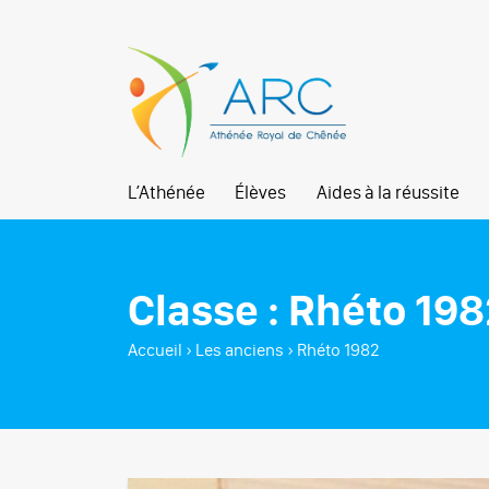
L’Athénée
Élèves
Aides à la réussite
Classe :
Rhéto 198
Accueil
›
Les anciens
›
Rhéto 1982