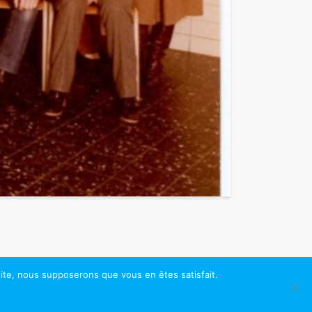
 site, nous supposerons que vous en êtes satisfait.
par ProduWeb