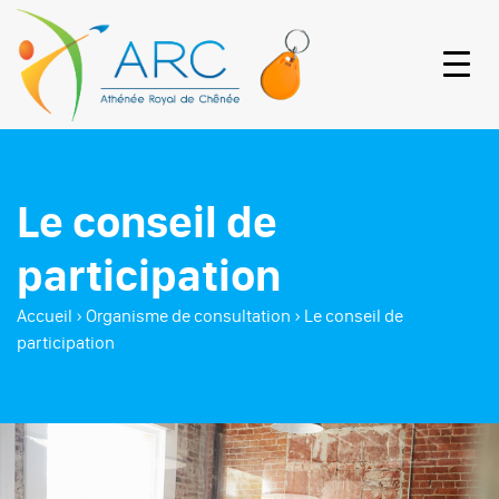
Le conseil de
participation
Accueil
›
Organisme de consultation
›
Le conseil de
participation