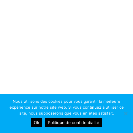
Nous utilisons des cookies pour vous garantir la meilleure
expérience sur notre site web. Si vous continuez à utiliser ce
Copyright 2026 - Athénée Royal de Chênée. Tous droits réservés.
site, nous supposerons que vous en êtes satisfait.
Site réalisé par ProduWeb
Ok
Politique de confidentialité