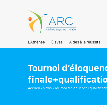
L’Athénée
Élèves
Aides à la réussite
Tournoi d’éloquen
finale+qualificatio
Accueil
›
News
›
Tournoi d’éloquence+qualificatio