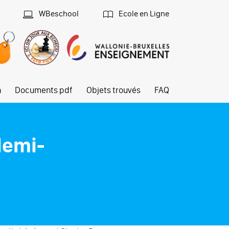
WBeschool
Ecole en Ligne
n
Documents pdf
Objets trouvés
FAQ
demi-