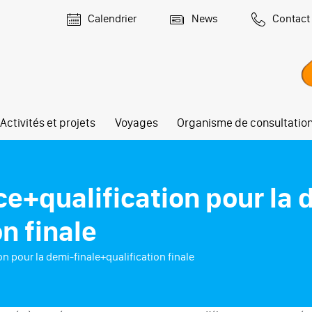
Calendrier
News
Contact
Activités et projets
Voyages
Organisme de consultatio
ce+qualification pour la 
n finale
n pour la demi-finale+qualification finale